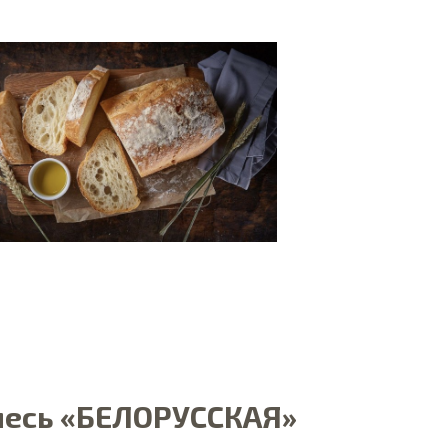
, батоны, багеты
месь «БЕЛОРУССКАЯ»