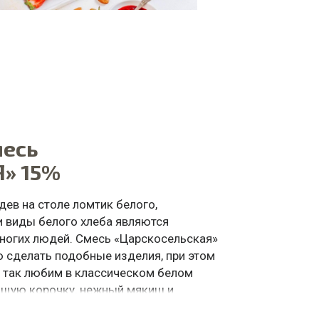
месь
» 15%
ев на столе ломтик белого,
и виды белого хлеба являются
ногих людей. Смесь «Царскосельская»
 сделать подобные изделия, при этом
ы так любим в классическом белом
тящую корочку, нежный мякиш и