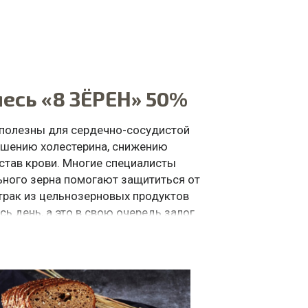
есь «8 ЗЁРЕН» 50%
полезны для сердечно-сосудистой
ьшению холестерина, снижению
став крови. Многие специалисты
ьного зерна помогают защититься от
трак из цельнозерновых продуктов
сь день, а это в свою очередь залог
вия.
ой хлеб