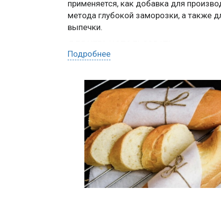
применяется, как добавка для произво
метода глубокой заморозки, а также д
выпечки.
ДЛЯ ЧЕГО ИСПОЛЬЗОВАТЬ: круассаны 
Подробнее
заморозке
ЗАКАЗАТЬ ПО WHATSAPP