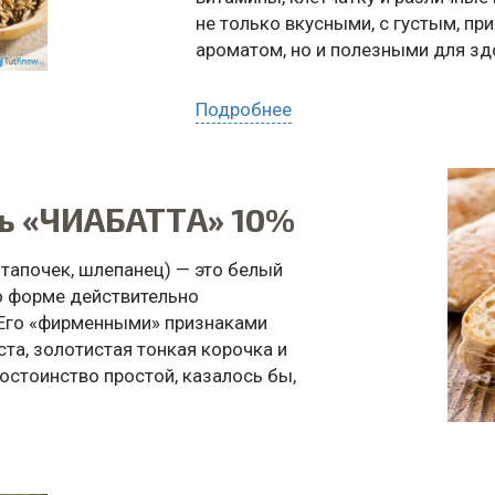
не только вкусными, с густым, п
ароматом, но и полезными для зд
ДЛЯ ЧЕГО ИСПОЛЬЗОВАТЬ: ржано
Подробнее
ЗАКАЗАТЬ ПО WHATSAPP
ь «ЧИАБАТТА» 10%
— тапочек, шлепанец) — это белый
о форме действительно
 Его «фирменными» признаками
та, золотистая тонкая корочка и
остоинство простой, казалось бы,
лаваш