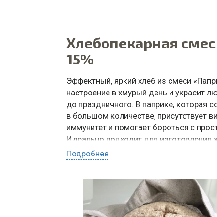
Хлебопекарная сме
15%
Эффектный, яркий хлеб из смеси «Папр
настроение в хмурый день и украсит л
до праздничного. В паприке, которая 
в большом количестве, присутствует в
иммунитет и помогает бороться с про
Идеально подходит для изготовления 
снеков. Смесь применяют на крупных 
Подробнее
и ресторанах.
ДЛЯ ЧЕГО ИСПОЛЬЗОВАТЬ: пряный хлеб,
ЗАКАЗАТЬ ПО WHATSAPP