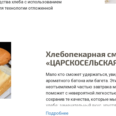
дства хлеба с использованием
ля технологии отложенной
и изделия, подвергающиеся
Хлебопекарная с
«ЦАРСКОСЕЛЬСКАЯ
Мало кто сможет удержаться, увид
ароматного батона или багета. Эт
неотъемлемой частью завтрака м
поможет с невероятной легкостью
сохранив те качества, которые м
хлебе: замечательный вкус, хрус
неповторимый аромат.
Подробнее