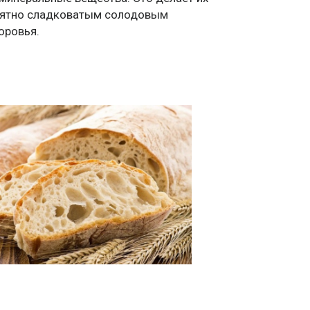
риятно сладковатым солодовым
оровья.
й хлеб