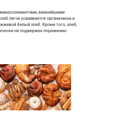
и макроэлементами, важнейшими
хлеб легче усваивается организмом и
жжевой белый хлеб. Кроме того, хлеб,
тически не подвержен поражению
й хлеб