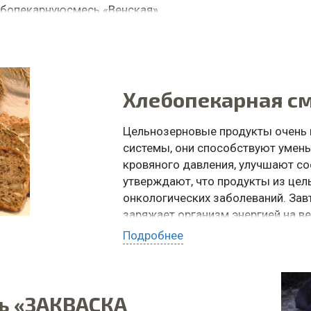
ебопекарнуюсмесь «Венская».
ыпечка
Хлебопекарная см
Цельнозерновые продукты очень 
системы, они способствуют умен
кровяного давления, улучшают со
утверждают, что продукты из цел
онкологических заболеваний. Зав
заряжает организм энергией на ве
хорошего настроения и самочувст
Подробнее
ДЛЯ ЧЕГО ИСПОЛЬЗОВАТЬ: зернов
ЗАКАЗАТЬ ПО WHATSAPP
ь «ЗАКВАСКА