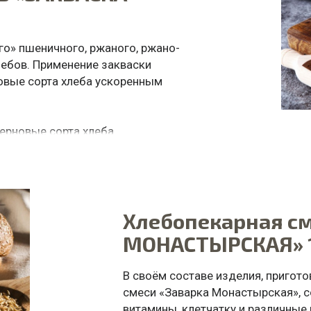
о» пшеничного, ржаного, ржано-
лебов. Применение закваски
овые сорта хлеба ускоренным
рновые сорта хлеба
Хлебопекарная с
МОНАСТЫРСКАЯ» 
В своём составе изделия, приго
смеси «Заварка Монастырская», с
витамины, клетчатку и различные