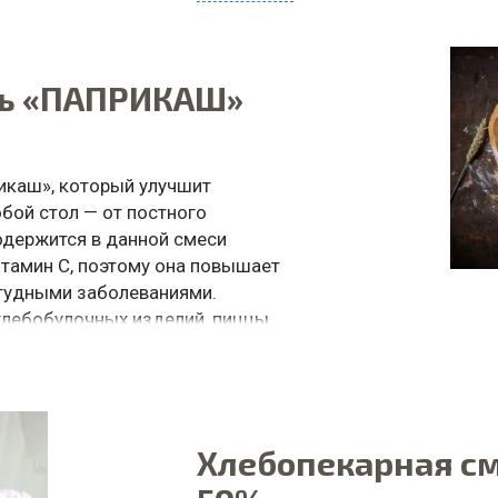
ДЛЯ ЧЕГО ИСПОЛЬЗОВАТЬ: караваи
ЗАКАЗАТЬ ПО WHATSAPP
сь «ПАПРИКАШ»
икаш», который улучшит
юбой стол — от постного
содержится в данной смеси
итамин С, поэтому она повышает
студными заболеваниями.
хлебобулочных изделий, пиццы,
хлебозаводах, минипекарнях
 пицца, снеки
Хлебопекарная с