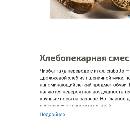
Хлебопекарная смес
Чиабатта (в переводе с итал. ciabatta 
дрожжевой хлеб из пшеничной муки, п
напоминающий легкий предмет обуви.
являются невероятная воздушность тес
крупные поры на разрезе. Но главное д
лепешки — это восхитительный
и неповторимый вкус.
Подробнее
ДЛЯ ЧЕГО ИСПОЛЬЗОВАТЬ: чиабатта, 