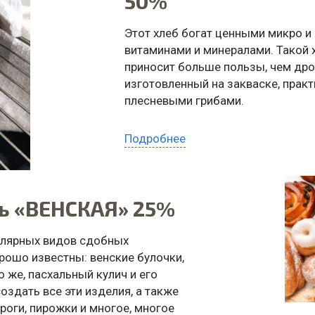
50%
Этот хлеб богат ценными микро 
витаминами и минералами. Такой 
приносит больше пользы, чем дро
изготовленный на закваске, прак
плесневыми грибами.
ДЛЯ ЧЕГО ИСПОЛЬЗОВАТЬ: ржано
Подробнее
ЗАКАЗАТЬ ПО WHATSAPP
ь «ВЕНСКАЯ» 25%
улярных видов сдобных
рошо известны: венские булочки,
 же, пасхальный кулич и его
оздать все эти изделия, а также
оги, пирожки и многое, многое